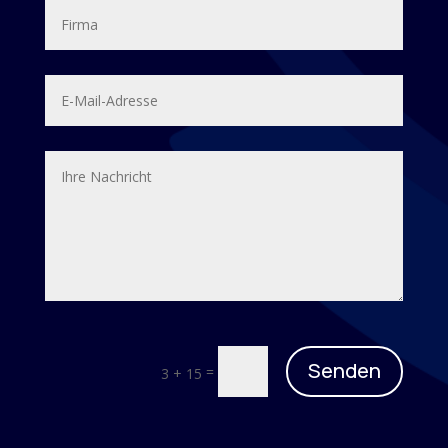
Senden
=
3 + 15